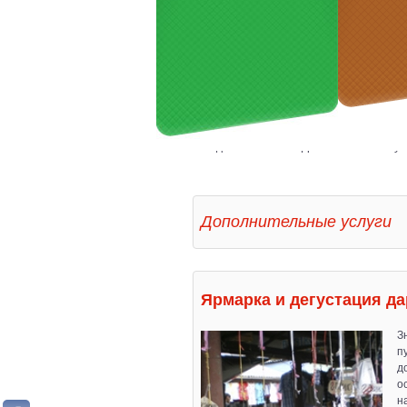
Вы здесь:
Главная
Дополнительные ус
Дополнительные услуги
Ярмарка и дегустация д
З
п
д
о
н