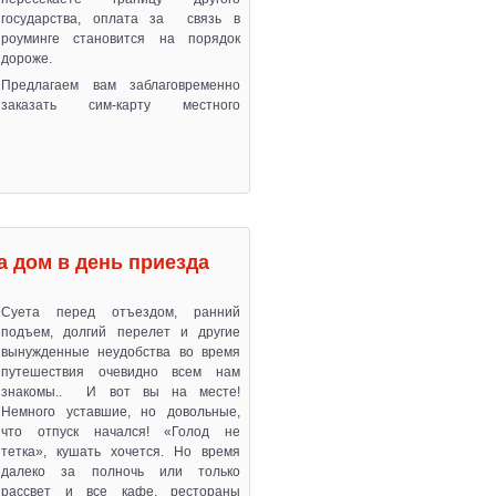
государства, оплата за связь в
роуминге становится на порядок
дороже.
Предлагаем вам заблаговременно
заказать сим-карту местного
а дом в день приезда
Суета перед отъездом, ранний
подъем, долгий перелет и другие
вынужденные неудобства во время
путешествия очевидно всем нам
знакомы.. И вот вы на месте!
Немного уставшие, но довольные,
что отпуск начался! «Голод не
тетка», кушать хочется. Но время
далеко за полночь или только
рассвет и все кафе, рестораны