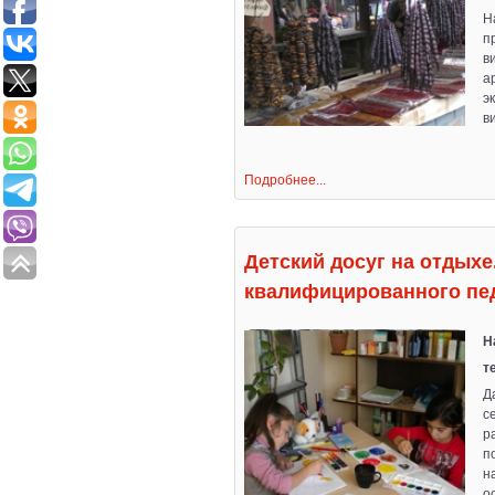
Н
п
в
а
э
в
Подробнее...
Детский досуг на отдыхе
квалифицированного пед
Н
т
Д
с
р
п
н
о