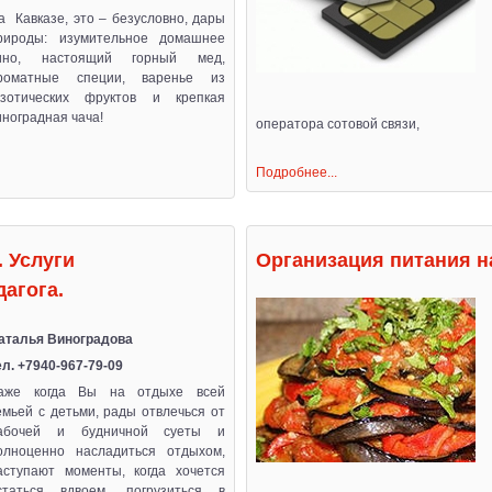
а Кавказе, это – безусловно, дары
рироды: изумительное домашнее
ино, настоящий горный мед,
роматные специи, варенье из
кзотических фруктов и крепкая
иноградная чача!
оператора сотовой связи,
Подробнее...
. Услуги
Организация питания н
агога.
аталья Виноградова
ел. +7940-967-79-09
аже когда Вы на отдыхе всей
емьей с детьми, рады отвлечься от
абочей и будничной суеты и
олноценно насладиться отдыхом,
аступают моменты, когда хочется
статься вдвоем, погрузиться в