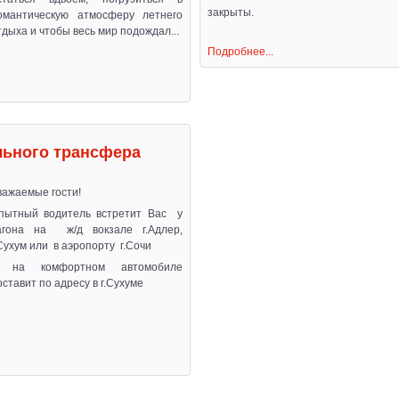
закрыты.
омантическую атмосферу летнего
тдыха и чтобы весь мир подождал...
Подробнее...
льного трансфера
важаемые гости!
пытный водитель встретит Вас у
агона на ж/д вокзале г.Адлер,
.Сухум или в аэропорту г.Сочи
 на комфортном автомобиле
оставит по адресу в г.Сухуме