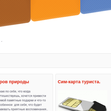
луги
аров природы
Сим-карта туриста.
наю по себе, что когда
утешествуешь, хочется привести
омой памятные подарки и что-то
собенное для себя, что будет
авевать приятные воспоминания..