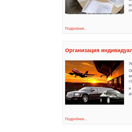
р
о
Подробнее...
Организация индивидуа
У
О
в
г
и
д
Подробнее...