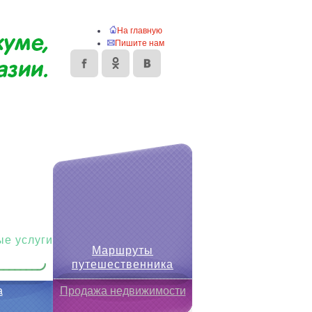
На главную
Пишите нам
е услуги
Маршруты
путешественника
а
Продажа недвижимости